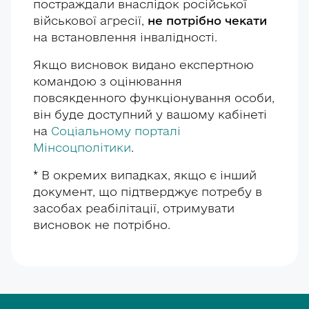
постраждали внаслідок російської
територіальної громади;
активні крісла колісні;
виріб).
військової агресії,
не потрібно чекати
до ЦНАП;
на встановлення інвалідності.
багатофункціональні крісла
колісні;
до виконавчого органу сільської,
Якщо висновок видано експертною
селищної, міської ради.
командою з оцінювання
крісла колісні з електроприводом;
повсякденного функціонування особи,
електроскутери;
він буде доступний у вашому кабінеті
на
Соціальному порталі
дорожні крісла колісні;
Мінсоцполітики
.
коляски малогабаритні;
*
В окремих випадках, якщо є інший
документ, що підтверджує потребу в
триколісні велосипеди
засобах реабілітації, отримувати
підйомники пересувні,
висновок не потрібно.
підйомники стаціонарні.
Меблі та оснащення