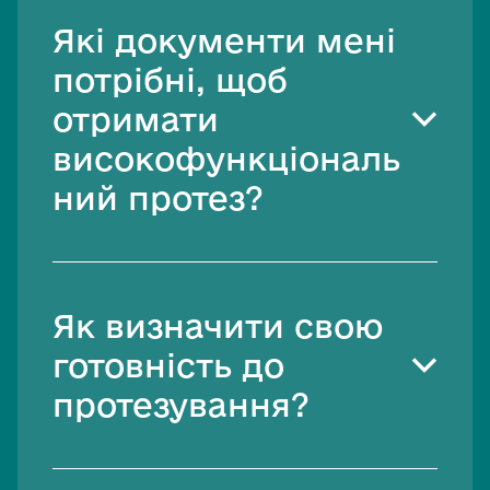
Які документи мені
Увесь перелік засобів реабілітації
потрібні, щоб
отримати
високофункціональ
ний протез?
Як визначити свою
готовність до
протезування?