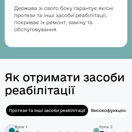
самообслуговування та догляду
Держава зі свого боку гарантує якісні
рукавиці;
протези та інші засоби реабілітації,
покриває їх ремонт, заміну та
наколінники;
обслуговування.
подушки абдукційні;
подушки протипролежневі;
вкладиші із силіконової або
гелевої композиції для кукс;
Як отримати засоби
комплект чохлів для кукс верхніх
та нижніх кінцівок;
реабілітації
крісла-стільці;
сидіння для ванни, сидіння для
Протези та інші засоби реабілітації
Високофункціональ
душу, табурети та стільці для
душу;
Крок 1
Крок 2