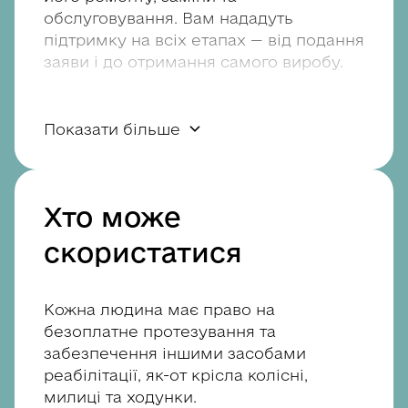
обслуговування. Вам нададуть
підтримку на всіх етапах — від подання
заяви і до отримання самого виробу.
Засобами реабілітації
Показати більше
є:
Протезно-ортопедичні вироби
Хто може
протези, зокрема протези
скористатися
молочної залози;
ортези;
Кожна людина має право на
ортопедичне взуття;
безоплатне протезування та
забезпечення іншими засобами
реабілітації, як-от крісла колісні,
Спеціальні засоби для
милиці та ходунки.